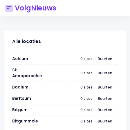
VolgNieuws
Alle locaties
Achlum
0 sites
Buurten
WK194
St.-
0 sites
Buurten
WK194
Annaparochie
Baaium
0 sites
Buurten
WK194
Berltsum
0 sites
Buurten
WK194
Bitgum
0 sites
Buurten
WK194
Bitgummole
0 sites
Buurten
WK194