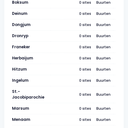
Boksum
0 sites
Buurten
WK194
Deinum
0 sites
Buurten
WK194
Dongjum
0 sites
Buurten
WK194
Dronryp
0 sites
Buurten
WK194
Franeker
0 sites
Buurten
WK194
Herbaijum
0 sites
Buurten
WK194
Hitzum
0 sites
Buurten
WK194
Ingelum
0 sites
Buurten
WK194
St.-
0 sites
Buurten
WK194
Jacobiparochie
Marsum
0 sites
Buurten
WK194
Menaam
0 sites
Buurten
WK194