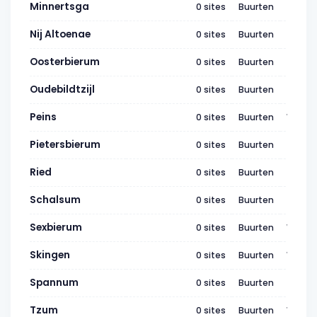
Minnertsga
0 sites
Buurten
WK194
Nij Altoenae
0 sites
Buurten
WK194
Oosterbierum
0 sites
Buurten
WK194
Oudebildtzijl
0 sites
Buurten
WK194
Peins
0 sites
Buurten
WK194
Pietersbierum
0 sites
Buurten
WK194
Ried
0 sites
Buurten
WK194
Schalsum
0 sites
Buurten
WK194
Sexbierum
0 sites
Buurten
WK194
Skingen
0 sites
Buurten
WK194
Spannum
0 sites
Buurten
WK194
Tzum
0 sites
Buurten
WK194